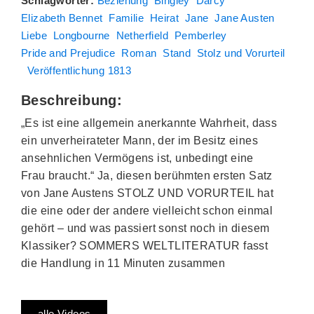
Schlagwörter:
Beziehung
Bingley
Darcy
Elizabeth Bennet
Familie
Heirat
Jane
Jane Austen
Liebe
Longbourne
Netherfield
Pemberley
Pride and Prejudice
Roman
Stand
Stolz und Vorurteil
Veröffentlichung 1813
Beschreibung:
„Es ist eine allgemein anerkannte Wahrheit, dass
ein unverheirateter Mann, der im Besitz eines
ansehnlichen Vermögens ist, unbedingt eine
Frau braucht.“ Ja, diesen berühmten ersten Satz
von Jane Austens STOLZ UND VORURTEIL hat
die eine oder der andere vielleicht schon einmal
gehört – und was passiert sonst noch in diesem
Klassiker? SOMMERS WELTLITERATUR fasst
die Handlung in 11 Minuten zusammen
alle Videos