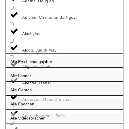
Adams, Douglas
Adichie, Chimamanda Ngozi
Aischylos
Alcott, Judith May
Alighieri, Dante
Allende, Isabel
Andersen, Hans Christian
Andruchowitsch, Sofia