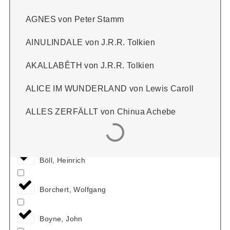
Bjerg, Bov
AGNES von Peter Stamm
AINULINDALE von J.R.R. Tolkien
Blyton, Enid
AKALLABÊTH von J.R.R. Tolkien
Boccaccio, Giovanni
ALICE IM WUNDERLAND von Lewis Caroll
Böhlau, Helene
ALLES ZERFÄLLT von Chinua Achebe
Boie, Kirsten
Böll, Heinrich
Borchert, Wolfgang
Boyne, John