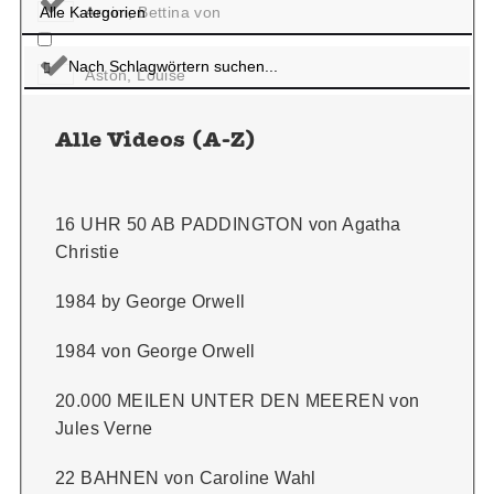
Arnim, Bettina von
Aston, Louise
Atwood, Magaret
Alle Videos (A-Z)
Aue, Hartmann von
16 UHR 50 AB PADDINGTON von Agatha
Christie
Austen, Jane
1984 by George Orwell
Azem, Ibtisam
1984 von George Orwell
Bachmann, Ingeborg
20.000 MEILEN UNTER DEN MEEREN von
Jules Verne
Baum, Lyman Frank
22 BAHNEN von Caroline Wahl