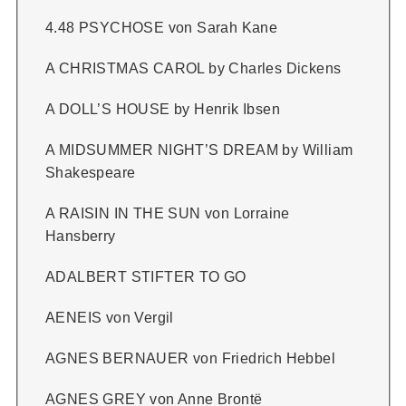
Baum, Vicki
4.48 PSYCHOSE von Sarah Kane
A CHRISTMAS CAROL by Charles Dickens
Becker, Jurek
A DOLL’S HOUSE by Henrik Ibsen
Beckett, Samuel
A MIDSUMMER NIGHT’S DREAM by William
Beecher Stowe, Harriet
Shakespeare
A RAISIN IN THE SUN von Lorraine
Beer, Michael
Hansberry
Beethoven, Ludwig van
ADALBERT STIFTER TO GO
AENEIS von Vergil
Berg, Amalie
AGNES BERNAUER von Friedrich Hebbel
Bernhard, Thomas
AGNES GREY von Anne Brontë