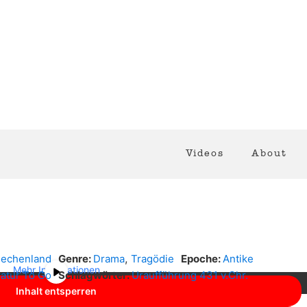
Videos
About
t von
YouTube
. Um auf den eigentlichen Inhalt zuzugreifen, klicken
chten Sie, dass dabei Daten an Drittanbieter weitergegeben werden.
,
iechenland
Genre:
Drama
Tragödie
Epoche:
Antike
Mehr Informationen
atur To Go
Schlagwörter:
Uraufführung 431 v.Chr.
Inhalt entsperren