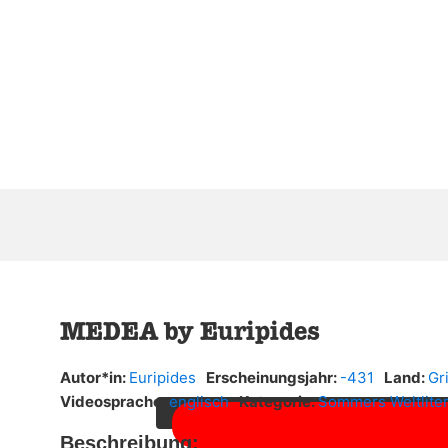
MEDEA by Euripides
Sie sehen gerade einen Platzhalterinhal
Sie auf die Schaltfläche unten. Bitte bea
Autor*in:
Euripides
Erscheinungsjahr:
-431
Land:
Gr
Videosprache:
englisch
Kategorie:
Sommers Weltliter
Beschreibung: