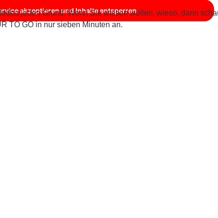
ervice akzeptieren und Inhalte entsperren
t Medea jeden Grund. Wenn Sie wissen wollen, wieso, dann sch
TO GO in nur sieben Minuten an.