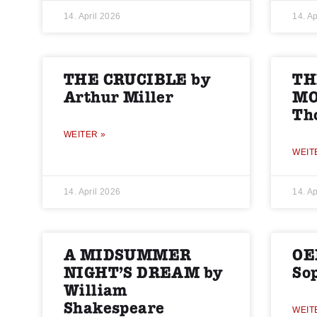
14. April 2026
14. Ap
THE CRUCIBLE by
TH
Arthur Miller
MO
Th
WEITER »
WEIT
14. April 2026
14. Ap
A MIDSUMMER
OE
NIGHT’S DREAM by
So
William
Shakespeare
WEIT