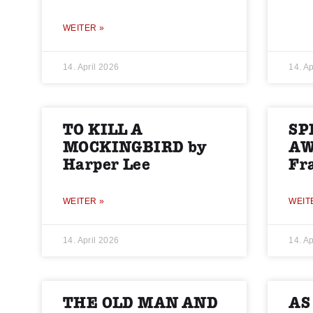
WEITER »
14. April 2026
14. Ap
TO KILL A
SP
MOCKINGBIRD by
AW
Harper Lee
Fr
WEITER »
WEIT
14. April 2026
14. Ap
THE OLD MAN AND
AS