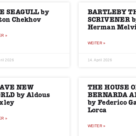
E SEAGULL by
BARTLEBY T
ton Chekhov
SCRIVENER b
Herman Melvi
ER »
WEITER »
ril 2026
14. April 2026
AVE NEW
THE HOUSE O
RLD by Aldous
BERNARDA A
xley
by Federico G
Lorca
ER »
WEITER »