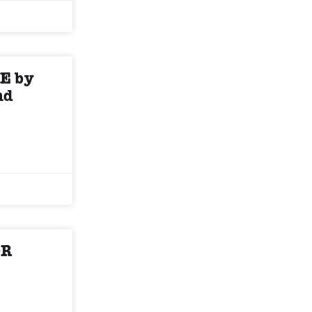
E by
nd
OR