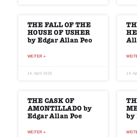
THE FALL OF THE
TH
HOUSE OF USHER
HE
by Edgar Allan Peo
Al
WEITER »
WEIT
14. April 2026
14. Ap
THE CASK OF
TH
AMONTILLADO by
ME
Edgar Allan Poe
by
WEITER »
WEIT