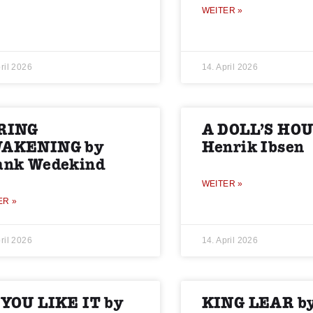
WEITER »
ril 2026
14. April 2026
RING
A DOLL’S HOU
AKENING by
Henrik Ibsen
ank Wedekind
WEITER »
ER »
ril 2026
14. April 2026
 YOU LIKE IT by
KING LEAR b