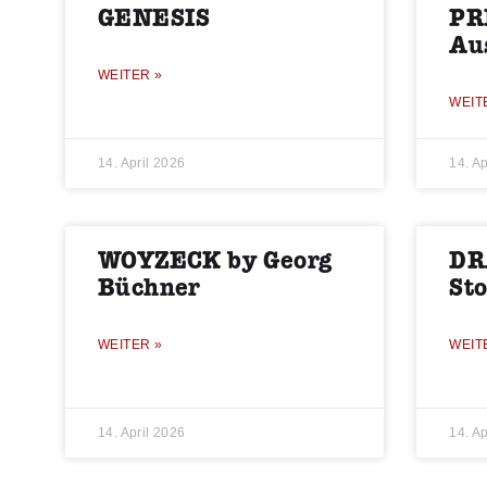
GENESIS
PR
Au
WEITER »
WEIT
14. April 2026
14. Ap
WOYZECK by Georg
DR
Büchner
St
WEITER »
WEIT
14. April 2026
14. Ap