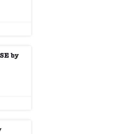
SE by
y