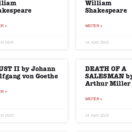
lliam
William
akespeare
Shakespeare
ER »
WEITER »
ril 2026
14. April 2026
UST II by Johann
DEATH OF A
lfgang von Goethe
SALESMAN b
Arthur Miller
ER »
WEITER »
ril 2026
14. April 2026