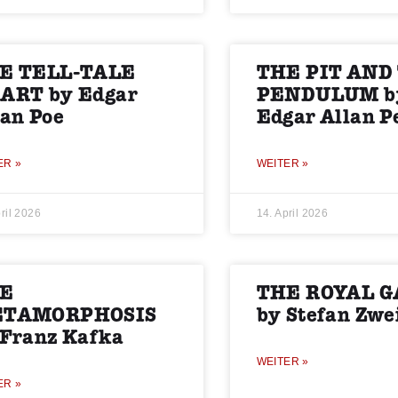
E TELL-TALE
THE PIT AND
ART by Edgar
PENDULUM b
lan Poe
Edgar Allan P
ER »
WEITER »
ril 2026
14. April 2026
E
THE ROYAL 
TAMORPHOSIS
by Stefan Zwe
 Franz Kafka
WEITER »
ER »