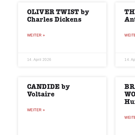
OLIVER TWIST by
TH
Charles Dickens
An
WEITER »
WEIT
14. April 2026
14. Ap
CANDIDE by
BR
Voltaire
WO
Hu
WEITER »
WEIT