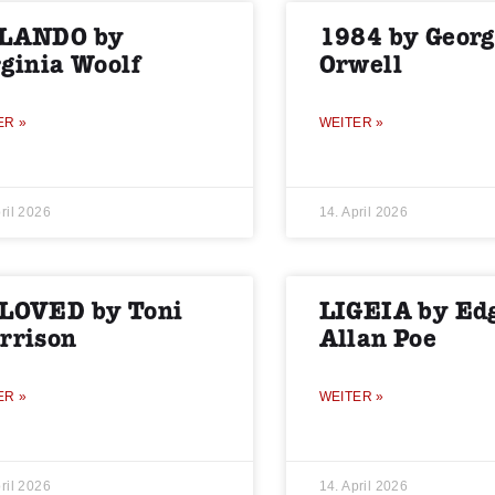
LANDO by
1984 by Geor
rginia Woolf
Orwell
ER »
WEITER »
ril 2026
14. April 2026
LOVED by Toni
LIGEIA by Ed
rrison
Allan Poe
ER »
WEITER »
ril 2026
14. April 2026