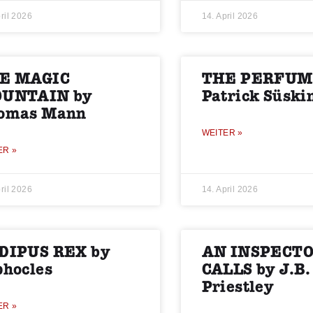
ril 2026
14. April 2026
E MAGIC
THE PERFUM
UNTAIN by
Patrick Süski
omas Mann
WEITER »
ER »
ril 2026
14. April 2026
DIPUS REX by
AN INSPECT
phocles
CALLS by J.B.
Priestley
ER »