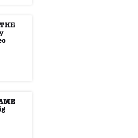
 THE
y
eo
GAME
ig