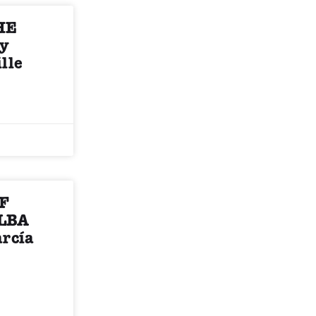
HE
y
lle
F
LBA
arcía