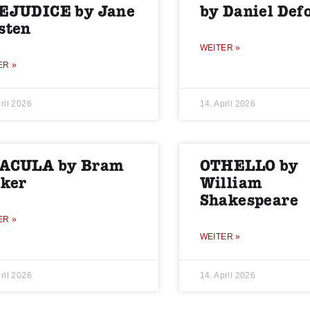
EJUDICE by Jane
by Daniel Def
sten
WEITER »
ER »
ril 2026
14. April 2026
ACULA by Bram
OTHELLO by
oker
William
Shakespeare
ER »
WEITER »
ril 2026
14. April 2026