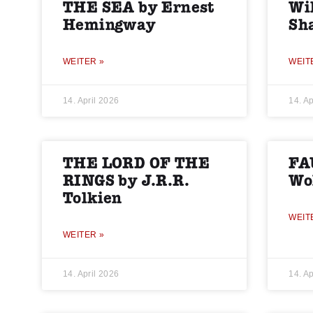
THE SEA by Ernest
Wi
Hemingway
Sh
WEITER »
WEIT
14. April 2026
14. Ap
THE LORD OF THE
FA
RINGS by J.R.R.
Wo
Tolkien
WEIT
WEITER »
14. April 2026
14. Ap