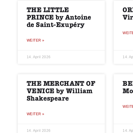
THE LITTLE
OR
PRINCE by Antoine
Vi
de Saint-Exupéry
WEIT
WEITER »
14. April 2026
14. Ap
THE MERCHANT OF
BE
VENICE by William
Mo
Shakespeare
WEIT
WEITER »
14. April 2026
14. Ap