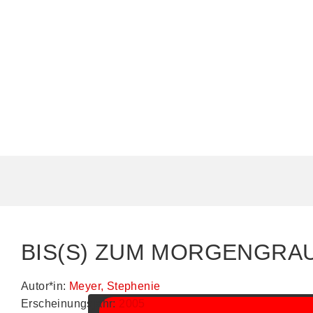
BIS(S) ZUM MORGENGRAUE
Sie sehen gerade einen Platzhalterinhalt von
Autor*in:
Meyer, Stephenie
Erscheinungsjahr:
2005