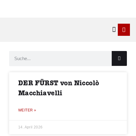
Kontakt & 
DER FÜRST von Niccolò
Macchiavelli
WEITER »
14. April 2026