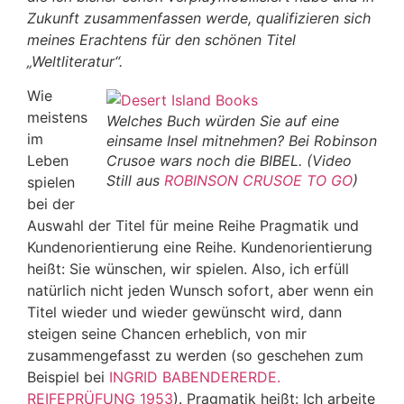
Zukunft zusammenfassen werde, qualifizieren sich
meines Erachtens für den schönen Titel
„Weltliteratur“.
Wie
meistens
Welches Buch würden Sie auf eine
im
einsame Insel mitnehmen? Bei Robinson
Leben
Crusoe wars noch die BIBEL. (Video
Still aus
ROBINSON CRUSOE TO GO
)
spielen
bei der
Auswahl der Titel für meine Reihe Pragmatik und
Kundenorientierung eine Reihe. Kundenorientierung
heißt: Sie wünschen, wir spielen. Also, ich erfüll
natürlich nicht jeden Wunsch sofort, aber wenn ein
Titel wieder und wieder gewünscht wird, dann
steigen seine Chancen erheblich, von mir
zusammengefasst zu werden (so geschehen zum
Beispiel bei
INGRID BABENDERERDE.
REIFEPRÜFUNG 1953
). Pragmatik heißt: Ich arbeite