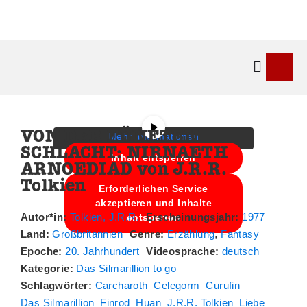
Sie sehen gerade einen
Platzhalterinhalt von
YouTube
. Um
auf den eigentlichen Inhalt
zuzugreifen, klicken Sie auf die
Kontakt & 
Schaltfläche unten. Bitte beachten Sie,
dass dabei Daten an Drittanbieter
weitergegeben werden.
VON DER FÜNFTEN
Mehr Informationen
SCHLACHT: NIRNAETH
Inhalt entsperren
ARNOEDIAD von J.R.R.
Tolkien
Erforderlichen Service
akzeptieren und Inhalte
Autor*in:
Tolkien, J.R.R.
Erscheinungsjahr:
1977
entsperren
Land:
Großbritannien
Genre:
Erzählung
,
Fantasy
Epoche:
20. Jahrhundert
Videosprache:
deutsch
Kategorie:
Das Silmarillion to go
Schlagwörter:
Carcharoth
Celegorm
Curufin
Das Silmarillion
Finrod
Huan
J.R.R. Tolkien
Liebe