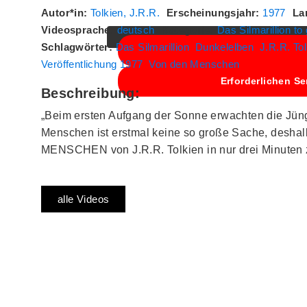
Autor*in:
Tolkien, J.R.R.
Erscheinungsjahr:
1977
La
Videosprache:
deutsch
Kategorie:
Das Silmarillion to
Schlagwörter:
Das Silmarillion
Dunkelelben
J.R.R. To
Veröffentlichung 1977
Von den Menschen
Erforderlichen Se
Beschreibung:
„Beim ersten Aufgang der Sonne erwachten die Jünge
Menschen ist erstmal keine so große Sache, de
MENSCHEN von J.R.R. Tolkien in nur drei Minute
alle Videos