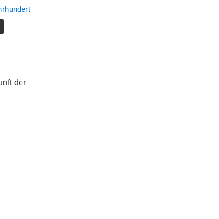
hrhundert
nft der
N