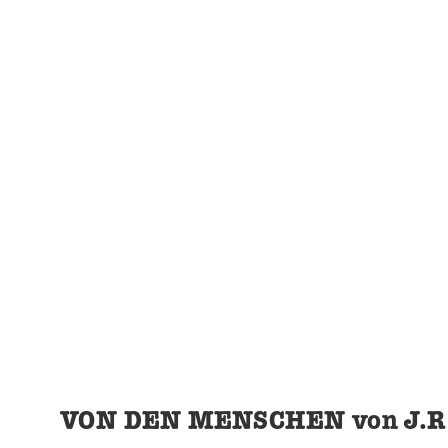
VON DEN MENSCHEN von J.R.
Sie sehen gerade einen Platzhalterin
klicken Sie auf die Schaltfläche u