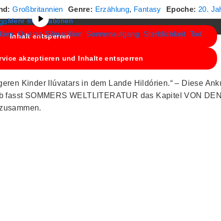
weitergegeben werden.
nd:
Großbritannien
Genre:
Erzählung
,
Fantasy
Epoche:
20. Ja
Mehr Informationen
 go
lkien
Quenta Silmarillion
Sonnenaufgang
Sterblichkeit
Tod
Inhalt entsperren
rvice akzeptieren und Inhalte entsperren
ren Kinder Ilúvatars in dem Lande Hildórien.“ – Diese Anku
shalb fasst SOMMERS WELTLITERATUR das Kapitel VON DE
n zusammen.