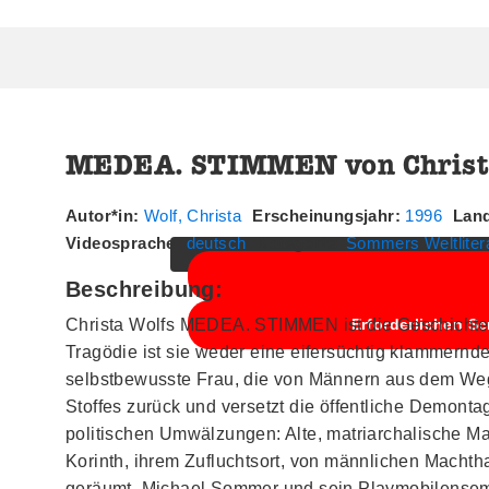
MEDEA. STIMMEN von Christ
Sie sehen gerade einen Platzhalterin
klicken Sie auf die Schaltfläche u
Autor*in:
Wolf, Christa
Erscheinungsjahr:
1996
Lan
Videosprache:
deutsch
Kategorie:
Sommers Weltliter
Beschreibung:
Christa Wolfs MEDEA. STIMMEN ist die Geschichte 
Erforderlichen Se
Tragödie ist sie weder eine eifersüchtig klammernd
selbstbewusste Frau, die von Männern aus dem Weg 
Stoffes zurück und versetzt die öffentliche Demonta
politischen Umwälzungen: Alte, matriarchalische Mac
Korinth, ihrem Zufluchtsort, von männlichen Macht
geräumt. Michael Sommer und sein Playmobilensem