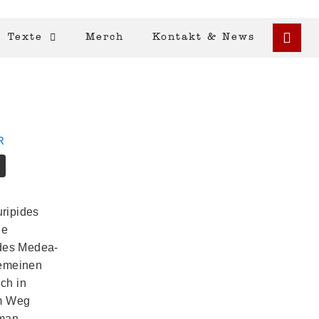
Texte
Merch
Kontakt & News
R
ripides
ne
 des Medea-
gemeinen
ch in
em Weg
man.