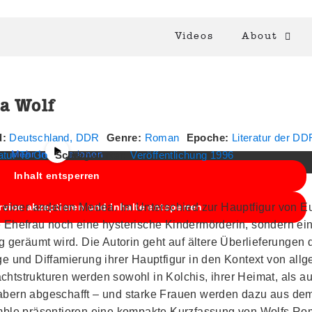
Videos
About
a Wolf
halt von
YouTube
. Um auf den eigentlichen Inhalt zuzugreifen,
nten. Bitte beachten Sie, dass dabei Daten an Drittanbieter
weitergegeben werden.
d:
Deutschland, DDR
Genre:
Roman
Epoche:
Literatur der DD
Mehr Informationen
atur To Go
Schlagwörter:
Veröffentlichung 1996
Inhalt entsperren
einer anderen Medea. Im Unterschied zur Hauptfigur von Eu
rvice akzeptieren und Inhalte entsperren
e Ehefrau noch eine hysterische Kindermörderin, sondern ei
geräumt wird. Die Autorin geht auf ältere Überlieferungen
ge und Diffamierung ihrer Hauptfigur in den Kontext von all
htstrukturen werden sowohl in Kolchis, ihrer Heimat, als au
habern abgeschafft – und starke Frauen werden dazu aus d
ble präsentieren eine kompakte Kurzfassung von Wolfs Ro