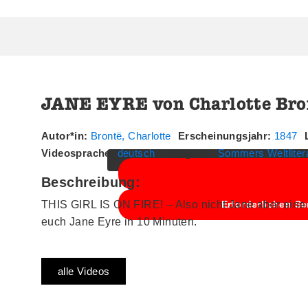
JANE EYRE von Charlotte Bro
Sie sehen gerade einen Platzhalterin
klicken Sie auf die Schaltfläche u
Autor*in:
Brontë, Charlotte
Erscheinungsjahr:
1847
Videosprache:
deutsch
Kategorie:
Sommers Weltliter
Beschreibung:
THIS GIRL IS ON FIRE! – Also nicht Jane aber eine
Erforderlichen Se
euch Jane Eyre in 10 Minuten.
alle Videos