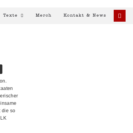
Texte
Merch
Kontakt & News
on.
taaten
herischer
meinsame
 die so
ELK