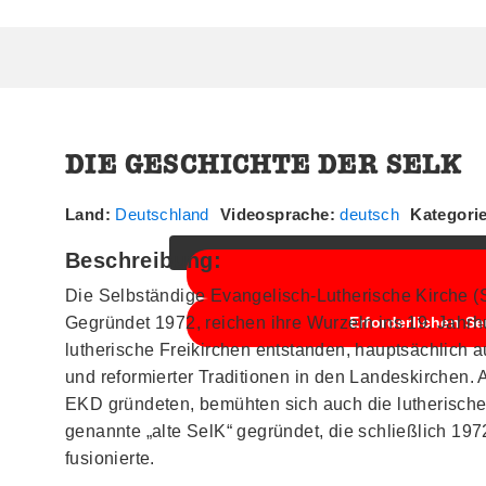
DIE GESCHICHTE DER SELK
Sie sehen gerade einen Platzhalterin
klicken Sie auf die Schaltfläche u
Land:
Deutschland
Videosprache:
deutsch
Kategori
Beschreibung:
Die Selbständige Evangelisch-Lutherische Kirche (SEL
Gegründet 1972, reichen ihre Wurzeln ins 19. Jahr
Erforderlichen Se
lutherische Freikirchen entstanden, hauptsächlich a
und reformierter Traditionen in den Landeskirchen
EKD gründeten, bemühten sich auch die lutherisch
genannte „alte SelK“ gegründet, die schließlich 197
fusionierte.