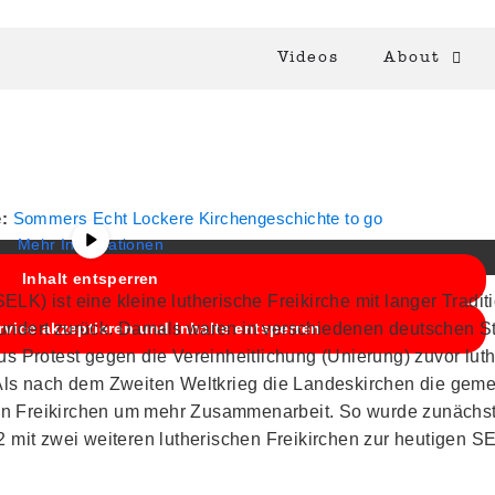
Videos
About
halt von
YouTube
. Um auf den eigentlichen Inhalt zuzugreifen,
nten. Bitte beachten Sie, dass dabei Daten an Drittanbieter
weitergegeben werden.
e:
Sommers Echt Lockere Kirchengeschichte to go
Mehr Informationen
Inhalt entsperren
K) ist eine kleine lutherische Freikirche mit langer Traditi
hundert zurück. Damals waren in verschiedenen deutschen S
rvice akzeptieren und Inhalte entsperren
us Protest gegen die Vereinheitlichung (Unierung) zuvor lut
. Als nach dem Zweiten Weltkrieg die Landeskirchen die ge
en Freikirchen um mehr Zusammenarbeit. So wurde zunächst
2 mit zwei weiteren lutherischen Freikirchen zur heutigen S