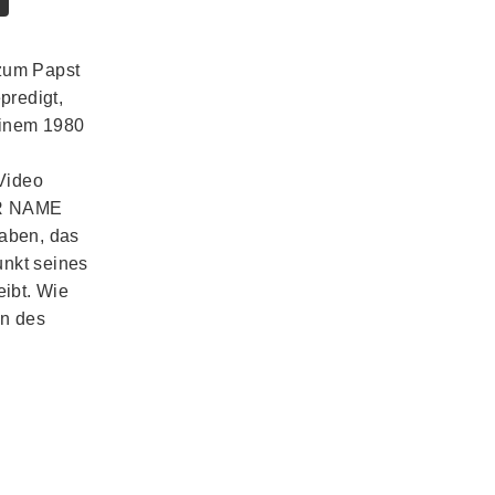
 zum Papst
predigt,
einem 1980
s
 Video
DER NAME
aben, das
unkt seines
eibt. Wie
on des