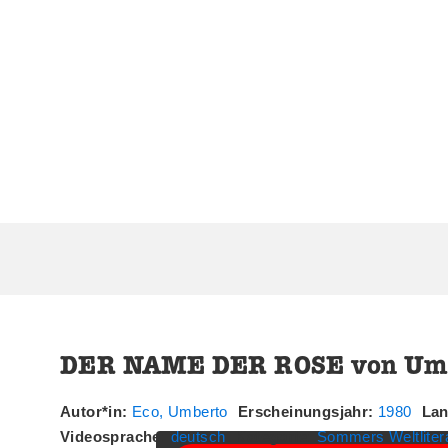
DER NAME DER ROSE von Umb
Sie sehen gerade einen Platzhalterin
klicken Sie auf die Schaltfläche u
Autor*in:
Eco, Umberto
Erscheinungsjahr:
1980
La
Videosprache:
deutsch
Kategorie:
Sommers Weltliter