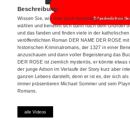
Beschreibung:
Wissen Sie, wie man auch heutzutage noch viele Le
Erforderlichen Se
wählen und benennt sich dann nach dem Gründer des
und das fanden und finden viele in der katholische
veröffentlichten Roman DER NAME DER ROSE mit ge
historischen Kriminalromans, der 1327 in einer Ben
anzuschauen und dann voller Begeisterung das Buc
DER ROSE ist ziemlich mysteriös, er könnte etwa
der junge Adson im Verlaufe der Story kurz aber i
ganzen Lebens darstellt, denn er ist es, der sich als
immer präsentieren Michael Sommer und sein Play
Romans.
alle Videos