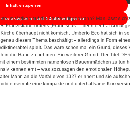
Inhalt entsperren
ute im Vatikan auf die Palme bringen kann? Man lässt sich
rvice akzeptieren und Inhalte entsperren
 Franziskanerordens „Franciscus“ – denn der hat Armut ge
n Kirche überhaupt nicht komisch. Umberto Eco hat sich in s
nau diesem Thema beschäftigt – allerdings in Form eine
ediktinerabtei spielt. Das wäre schon mal ein Grund, dieses
h in die Hand zu nehmen. Ein weiterer Grund: Der Titel 
s mit einem bestimmten namenlosen Bauernmädchen zu tun h
ntensiv kennenlernt – was sozusagen den emotionalen Höhep
 alter Mann an die Vorfälle von 1327 erinnert und sie aufschr
mobilensemble eine kompakte und unterhaltsame Kurzversi