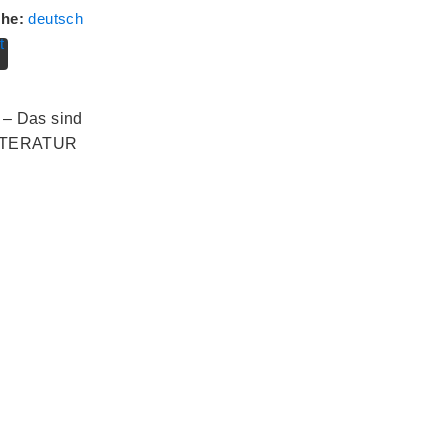
che:
deutsch
t
“ – Das sind
TLITERATUR