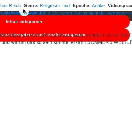
weitergegeben werden.
hes Reich
Genre:
Religiöser Text
Epoche:
Antike
Videospra
Mehr Informationen
öglicherweise um 100 n.Chr. wenn Paulus nicht der Verfasser is
Inhalt entsperren
nicht, dass sie über den Mann herrsche, sondern sie sei still.
rvice akzeptieren und Inhalte entsperren
eht und warum das so sein könnte, erzählt SOMMERS WEL