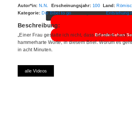
Autor*in:
N.N.
Erscheinungsjahr:
100
Land:
Römisc
Kategorie:
Die Bibel to go
Schlagwörter:
Entstehung m
Beschreibung:
„Einer Frau gestatte ich nicht, dass sie lehre, auch 
Erforderlichen Se
hammerharte Worte, in diesem Brief. Worum es g
in acht Minuten.
alle Videos