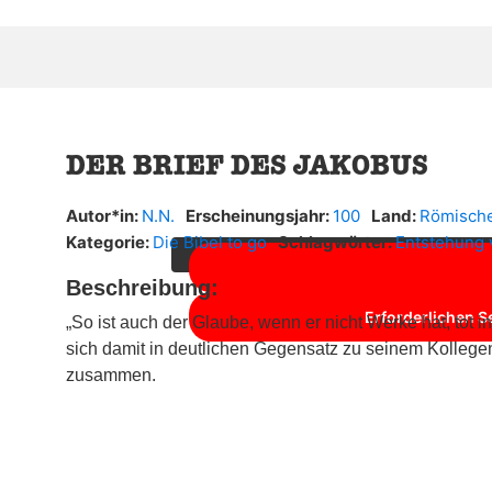
DER BRIEF DES JAKOBUS
Sie sehen gerade einen Platzhalterinhal
Sie auf die Schaltfläche unten. Bitte bea
Autor*in:
N.N.
Erscheinungsjahr:
100
Land:
Römische
Kategorie:
Die Bibel to go
Schlagwörter:
Entstehung 
Beschreibung:
Erforderlichen S
„So ist auch der Glaube, wenn er nicht Werke hat, tot in
sich damit in deutlichen Gegensatz zu seinem Koll
zusammen.
alle Videos