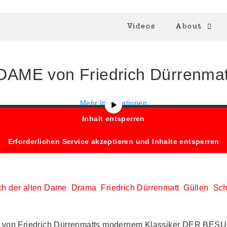
Videos
About
ME von Friedrich Dürrenmat
YouTube
. Um auf den eigentlichen Inhalt zuzugreifen, klicken Sie 
dass dabei Daten an Drittanbieter weitergegeben werden.
Mehr Informationen
Inhalt entsperren
Erforderlichen Service akzeptieren und Inhalte entsperren
h und der Schweiz
h der alten Dame
Drama
Friedrich Dürrenmatt
Güllen
Sch
g von Friedrich Dürrenmatts modernem Klassiker DER BE