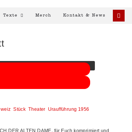
Texte
Merch
Kontakt & News
t
auf die Schaltfläche unten. Bitte beachten Sie,
weiz
Stück
Theater
Uraufführung 1956
SUCH DER ALTEN DAME, für Euch komprimiert und