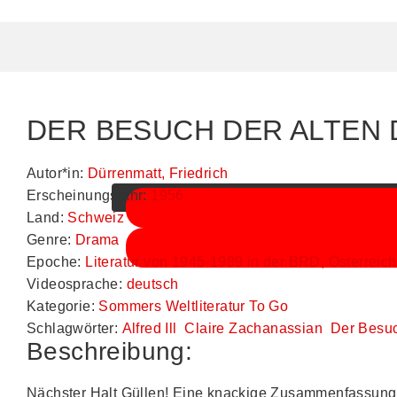
DER BESUCH DER ALTEN DA
Sie sehen gerade einen Platzhalterinhalt von
Autor*in:
Dürrenmatt, Friedrich
Erscheinungsjahr:
1956
Land:
Schweiz
Genre:
Drama
Epoche:
Literatur von 1945-1989 in der BRD, Österreic
Videosprache:
deutsch
Kategorie:
Sommers Weltliteratur To Go
Schlagwörter:
Alfred Ill
Claire Zachanassian
Der Besuc
Beschreibung:
Nächster Halt Güllen! Eine knackige Zusammenfassun