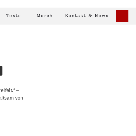
Texte
Merch
Kontakt & News
ifelt.“ –
altsam von