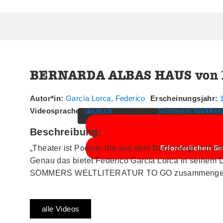
BERNARDA ALBAS HAUS von Fe
Sie sehen gerade einen Platzhalterin
klicken Sie auf die Schaltfläche u
Autor*in:
García Lorca, Federico
Erscheinungsjahr:
Videosprache:
deutsch
Kategorie:
Sommers Weltliter
Beschreibung:
„Theater ist Poesie, die aus dem Buch steigt und men
Erforderlichen Se
Genau das bietet Federico García Lorca in seinem 
SOMMERS WELTLITERATUR TO GO zusammengefas
alle Videos