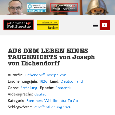
Kontakt & N
AUS DEM LEBEN EINES
TAUGENICHTS von Joseph
von Eichendorff
Autor*in:
Eichendorff, Joseph von
Erscheinungsjahr:
1826
Land:
Deutschland
Genre:
Erzählung
Epoche:
Romantik
Videosprache:
deutsch
Kategorie:
Sommers Weltliteratur To Go
Schlagwörter:
Veröffentlichung 1826