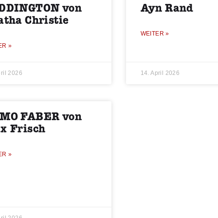
DDINGTON von
Ayn Rand
atha Christie
WEITER »
ER »
ril 2026
14. April 2026
MO FABER von
x Frisch
ER »