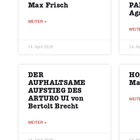
Max Frisch
PA
Ag
WEITER »
WEIT
14. April 2026
14. Ap
DER
HO
AUFHALTSAME
Ma
AUFSTIEG DES
ARTURO UI von
WEIT
Bertolt Brecht
WEITER »