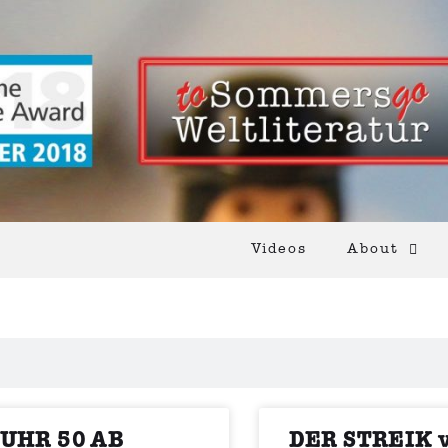
Videos
About
 UHR 50 AB
DER STREIK 