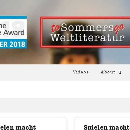
Videos
About
ielen macht
Spielen macht