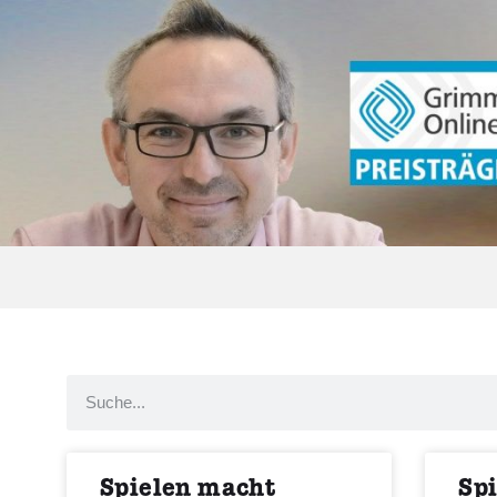
Spielen macht
Sp