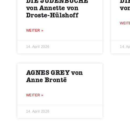
DIE JUDENBUCHE
DI
von Annette von
vo
Droste-Hülshoff
WEIT
WEITER »
14. April 2026
14. Ap
AGNES GREY von
Anne Brontë
WEITER »
14. April 2026