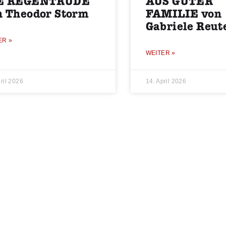
E REGENTRUDE
AUS GUTER
n Theodor Storm
FAMILIE von
Gabriele Reut
ER »
WEITER »
ril 2026
14. April 2026