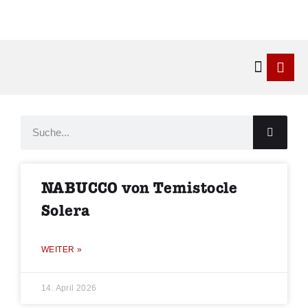
Kontakt & 
NABUCCO von Temistocle
Solera
WEITER »
14. April 2026