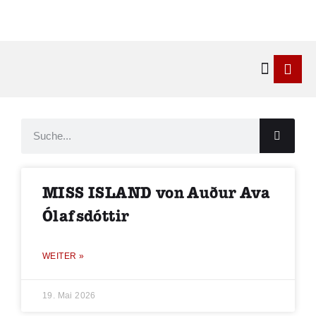
Kontakt & 
MISS ISLAND von Auður Ava
Ólafsdóttir
WEITER »
19. Mai 2026