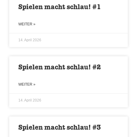
Spielen macht schlau! #1
WEITER »
14. April 2026
Spielen macht schlau! #2
WEITER »
14. April 2026
Spielen macht schlau! #3