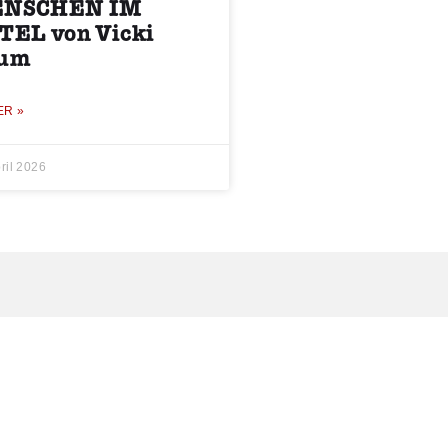
NSCHEN IM
TEL von Vicki
um
ER »
ril 2026