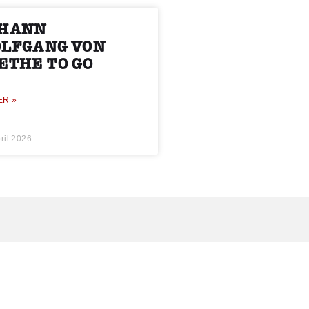
HANN
LFGANG VON
ETHE TO GO
ER »
ril 2026