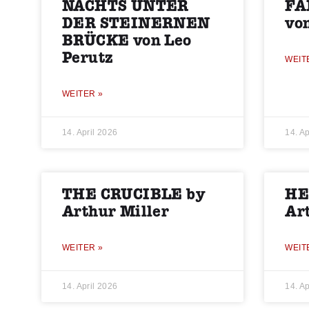
NACHTS UNTER
FA
DER STEINERNEN
vo
BRÜCKE von Leo
Perutz
WEIT
WEITER »
14. April 2026
14. Ap
THE CRUCIBLE by
HE
Arthur Miller
Ar
WEITER »
WEIT
14. April 2026
14. Ap