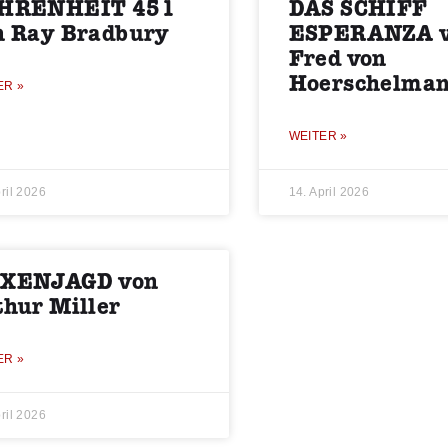
HRENHEIT 451
DAS SCHIFF
n Ray Bradbury
ESPERANZA 
Fred von
Hoerschelma
ER »
WEITER »
ril 2026
14. April 2026
XENJAGD von
thur Miller
ER »
ril 2026