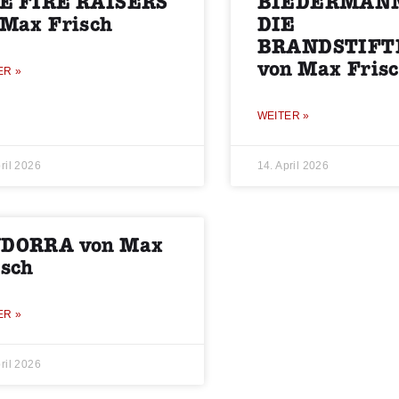
E FIRE RAISERS
BIEDERMAN
 Max Frisch
DIE
BRANDSTIFT
von Max Fris
ER »
WEITER »
ril 2026
14. April 2026
DORRA von Max
isch
ER »
ril 2026